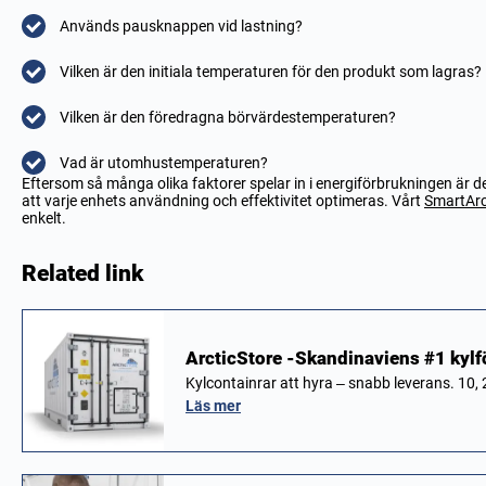
Används pausknappen vid lastning?
Vilken är den initiala temperaturen för den produkt som lagras?
Vilken är den föredragna börvärdestemperaturen?
Vad är utomhustemperaturen?
Eftersom så många olika faktorer spelar in i energiförbrukningen är det
att varje enhets användning och effektivitet optimeras. Vårt
SmartArc
enkelt.
Related link
ArcticStore -Skandinaviens #1 kylf
Kylcontainrar att hyra – snabb leverans. 10, 
Läs mer