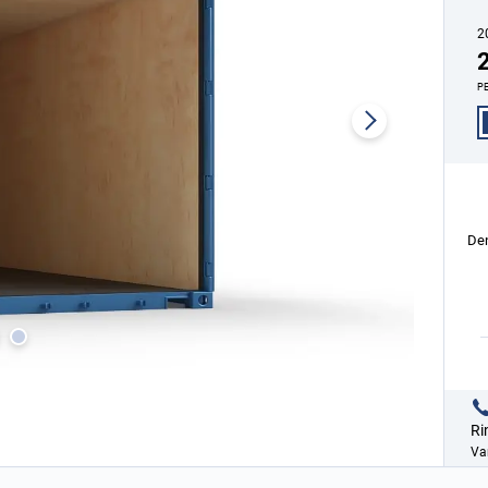
2
2
PE
Den
Ri
Var