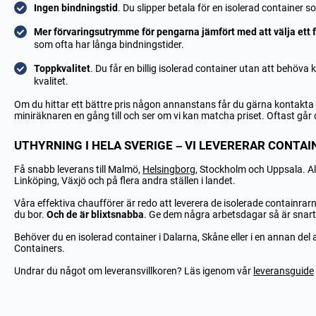
Ingen bindningstid
. Du slipper betala för en isolerad container 
Mer förvaringsutrymme för pengarna jämfört med att välja ett fö
som ofta har långa bindningstider.
Toppkvalitet
. Du får en billig isolerad container utan att behö
kvalitet.
Om du hittar ett bättre pris någon annanstans får du gärna kontakta 
miniräknaren en gång till och ser om vi kan matcha priset. Oftast går
UTHYRNING I HELA SVERIGE – VI LEVERERAR CONTA
Få snabb leverans till Malmö,
Helsingborg
, Stockholm och Uppsala. Al
Linköping, Växjö och på flera andra ställen i landet.
Våra effektiva chaufförer är redo att leverera de isolerade containrarna
du bor.
Och de är blixtsnabba
. Ge dem några arbetsdagar så är snart
Behöver du en isolerad container i Dalarna, Skåne eller i en annan del a
Containers.
Undrar du något om leveransvillkoren? Läs igenom vår
leveransguide