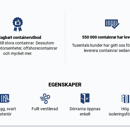
550 000 containrar har lev
lagbart containerutbud
ill stora containrar. Dessutom
Tusentals kunder har gett oss fö
ntorsenheter, offshorecontainrar
leverera containrar sedan
och mycket mer.
EGENSKAPER
gg, svart
Fullt ventilerad
Dörrarna öppnas
Hög
xteriör
enkelt
isoleringsf