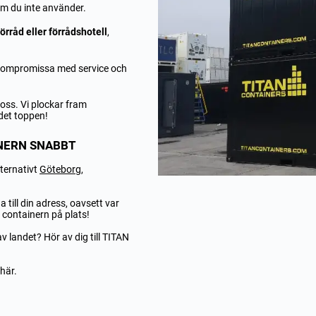
som du inte använder.
rråd eller förrådshotell
,
va kompromissa med service och
oss. Vi plockar fram
 det toppen!
INERN SNABBT
ternativt
Göteborg
,
 till din adress, oavsett var
 containern på plats!
v landet? Hör av dig till TITAN
här.