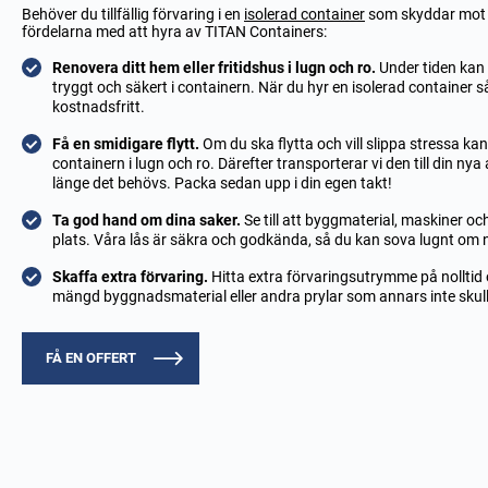
Behöver du tillfällig förvaring i en
isolerad container
som skyddar mot v
fördelarna med att hyra av TITAN Containers:
Renovera ditt hem eller fritidshus i lugn och ro.
Under tiden kan 
tryggt och säkert i containern. När du hyr en isolerad container så 
kostnadsfritt.
Få en smidigare flytt.
Om du ska flytta och vill slippa stressa kan 
containern i lugn och ro. Därefter transporterar vi den till din ny
länge det behövs. Packa sedan upp i din egen takt!
Ta god hand om dina saker.
Se till att byggmaterial, maskiner oc
plats. Våra lås är säkra och godkända, så du kan sova lugnt om 
Skaffa extra förvaring.
Hitta extra förvaringsutrymme på nolltid 
mängd byggnadsmaterial eller andra prylar som annars inte skulle
FÅ EN OFFERT