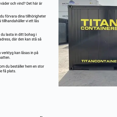
äder och vind? Det här är
du förvara dina tillhörigheter
tillhandahåller vi ett lås
du lasta in ditt bohag i
a adress, där den kan stå så
h verktyg kan låsas in på
natten.
om du beställer hem en stor
 få plats.