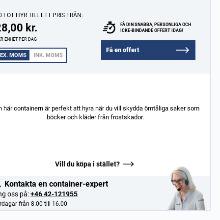
0 FOT HYR TILL ETT PRIS FRÅN:
8,00 kr.
FÅ DIN SNABBA, PERSONLIGA OCH
ICKE-BINDANDE OFFERT IDAG!
R ENHET PER DAG
Få en offert
EX. MOMS
INK. MOMS
 här containern är perfekt att hyra när du vill skydda ömtåliga saker som
böcker och kläder från frostskador.
Vill du köpa i stället?
Kontakta en container-expert
ng oss på:
+46 42-121955
dagar från 8.00 till 16.00