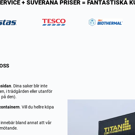
ERVICE + SUVERÄNA PRISER = FANTASTISKA 
 OSS
nsidan
. Dina saker blir inte
n, i trädgården eller utanför
p på den).
 containern
. Vill du hellre köpa
t innebär bland annat att vår
bemötande.