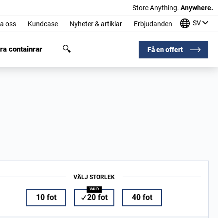
Store Anything.
Anywhere.
SV
a oss
Kundcase
Nyheter & artiklar
Erbjudanden
ra containrar
Få en offert
VÄLJ STORLEK
10 fot
20 fot
40 fot