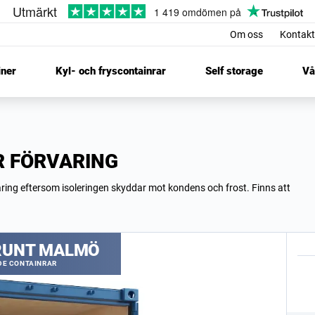
Om oss
Kontakt
iner
Kyl- och fryscontainrar
Self storage
Vå
R FÖRVARING
aring eftersom isoleringen skyddar mot kondens och frost. Finns att
 RUNT MALMÖ
ADE CONTAINRAR