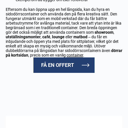
Eftersom du kan öppna upp en hel långsida, kan du hyra en
sidodörrscontainer och använda den på flera kreativa sätt. Den
fungerar utmärkt som en mobil verkstad där du får bättre
arbetsutrymme för avlånga material, tack vare att ytan inte är lika
begränsad som i en traditionell container. Den breda öppningen
gör det också möjligt att använda containern som
showroom
,
utställningsmonter
,
café
,
lounge
eller
matbod
– du får en
inbjudande och öppen yta med plats för sittplatser, vilket gör det
enkelt att skapa en mysig och välkomnande miljö. Utöver
dubbeldörrarna på långsidan har sidodörrscontainern även
dörrar
på kortsidan
, precis som en vanlig
container
.
FÅ EN OFFERT