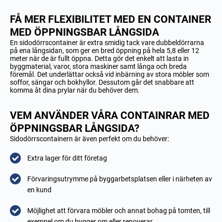
FÅ MER FLEXIBILITET MED EN CONTAINER
MED ÖPPNINGSBAR LÅNGSIDA
En sidodörrscontainer är extra smidig tack vare dubbeldörrarna
på ena långsidan, som ger en bred öppning på hela 5,8 eller 12
meter när de är fullt öppna. Detta gör det enkelt att lasta in
byggmaterial, varor, stora maskiner samt långa och breda
föremål. Det underlättar också vid inbärning av stora möbler som
soffor, sängar och bokhyllor. Dessutom går det snabbare att
komma åt dina prylar när du behöver dem.
VEM ANVÄNDER VÅRA CONTAINRAR MED
ÖPPNINGSBAR LÅNGSIDA?
Sidodörrscontainern är även perfekt om du behöver:
Extra lager för ditt företag
Förvaringsutrymme på byggarbetsplatsen eller i närheten av
en kund
Möjlighet att förvara möbler och annat bohag på tomten, till
exempel om du bygger om eller renoverar