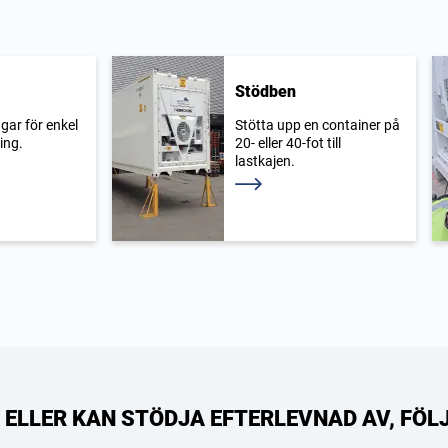
Stödben
gar för enkel
Stötta upp en container på
ing.
20- eller 40-fot till
lastkajen.
Läs mer
R, ELLER KAN STÖDJA EFTERLEVNAD AV, FÖ