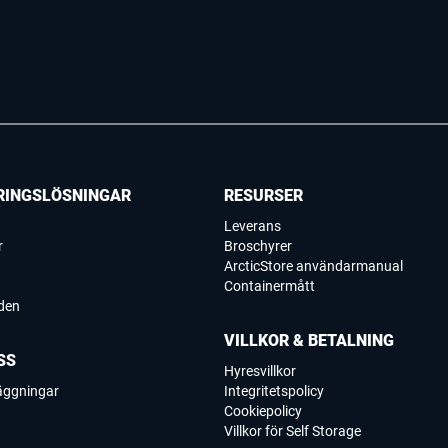
RINGSLÖSNINGAR
RESURSER
Leverans
r
Broschyrer
ArcticStore användarmanual
Containermått
den
VILLKOR & BETALNING
SS
Hyresvillkor
läggningar
Integritetspolicy
Cookiepolicy
Villkor för Self Storage