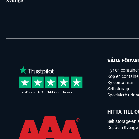
Sverige
VÅRA FÖRVA
Hyr en container
Köp en containe
Kylcontainrar
Self storage
Specialerbjudan
HITTA TILL O
Self storage-an
Depåer i Sverige