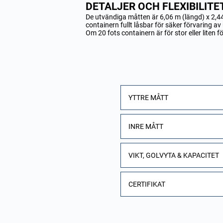
DETALJER OCH FLEXIBILITE
De utvändiga måtten är 6,06 m (längd) x 2,44 
containern fullt låsbar för säker förvaring a
Om 20 fots containern är för stor eller liten f
YTTRE MÅTT
INRE MÅTT
VIKT, GOLVYTA & KAPACITET
CERTIFIKAT