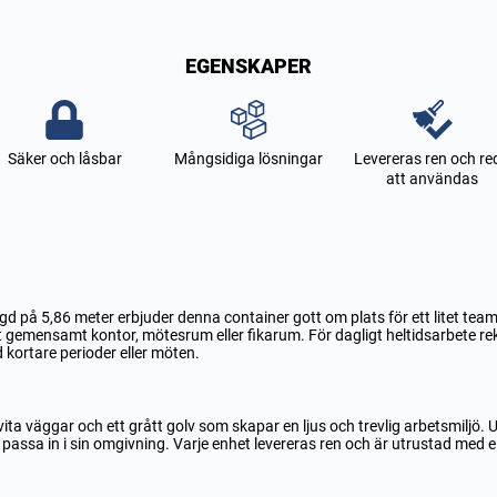
EGENSKAPER
Säker och låsbar
Mångsidiga lösningar
Levereras ren och re
att användas
ngd på 5,86 meter erbjuder denna container gott om plats för ett litet te
ett gemensamt kontor, mötesrum eller fikarum. För dagligt heltidsarbete 
 kortare perioder eller möten.
ta väggar och ett grått golv som skapar en ljus och trevlig arbetsmiljö. U
 passa in i sin omgivning. Varje enhet levereras ren och är utrustad med el