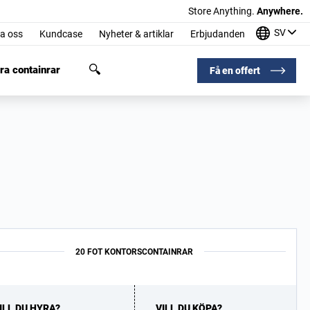
Store Anything.
Anywhere.
SV
a oss
Kundcase
Nyheter & artiklar
Erbjudanden
ra containrar
Få en offert
20 FOT KONTORSCONTAINRAR
ILL DU HYRA?
VILL DU KÖPA?