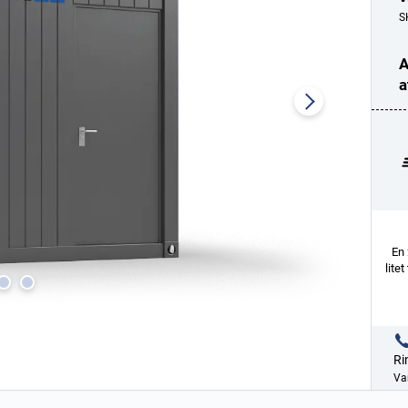
S
A
a
En 
lite
Ri
Var