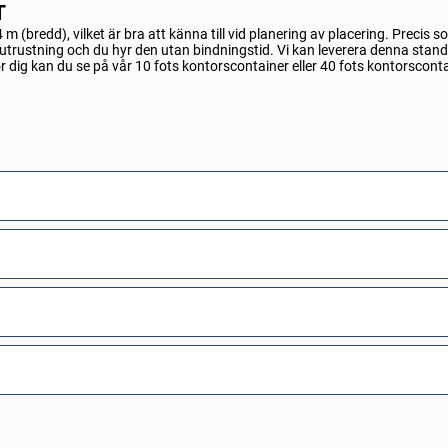
T
m (bredd), vilket är bra att känna till vid planering av placering. Precis
v utrustning och du hyr den utan bindningstid. Vi kan leverera denna stan
ör dig kan du se på vår
10 fots kontorscontainer
eller
40 fots kontorsconta