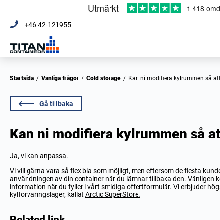
+46 42-121955
Startsida
/
Vanliga frågor
/
Cold storage
/
Kan ni modifiera kylrummen så a
Gå tillbaka
Kan ni modifiera kylrummen så a
Ja, vi kan anpassa.
Vi vill gärna vara så flexibla som möjligt, men eftersom de flesta kund
användningen av din container när du lämnar tillbaka den. Vänligen 
information när du fyller i vårt
smidiga offertformulär
. Vi erbjuder högs
kylförvaringslager, kallat
Arctic SuperStore.
Related link