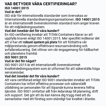
VAD BETYDER VÅRA CERTIFIERINGAR?
ISO 14001:2015
Vad är det?
ISO står för internationella standarder som övervakas av
Internationella standardiseringsorganisationen.
ISO 14001:2015
är en internationellt överenskommen standard som anger kraven
för ett miljöledningssystem.
Vad det innebär det för våra kunder?
En ISO-certifiering innebär att TITAN Containers klarar av att
uppfylla kraven enligt ISO 14001:2015. Mer specifikt indikerar det
att vi har ett
robust system på plats
för att förbättra vår
miljöprestanda genom effektivare resursanvändning och
avfallsreducering. Det vittnar om vår engagemang för hållbarhet
och planetens framtid.
ISO 9001:2015
Vad är det för något?
ISO 9001:2015 är ett internationellt överenskommet
kvalitetsledningssystem som är utformat för att säkerställa höga
servicenivåer.
Vad det innebär det för våra kunder?
Att vara certifierad enligt ISO 9001-standarden innebär att TITAN
Containers har infört effektiva processer och säkerställt
utbildning av personalen för att löpande kunna leverera felfria
tjänster. ISO 9001 omfattar allt från ledarskap till planering, drift
och support. Det gör att du kan känna dig trygg med att du
samarbetar med ett företag som ständigt har kvalitet i åtanke.