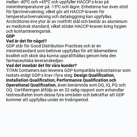
mellan -40⁰C och +45⁰C och uppfyller HACCP:s krav på
minimitemperaturer på -15⁰C och lägre. Enheterna har även stöd
för fjärrövervakning, vilket gör att HACCP-kraven för
temperaturövervakning och dataloggning kan uppfyllas.
ArcticStores inre ytor är av rostfritt stål och består av aluminium
av medicinsk standard, vilket stöder HACCP-kraven kring hygien
och kontamineringsrisk.
GDP
Vad är det för något?
GDP står för Good Distribution Practices och är en
minimistandard som behöver uppfyllas för att läkemedlens
kvalitet och skick ska kunna upprätthållas genom hela den
farmaceutiska leveranskedjan.
Vad det innebär det för våra kunder?
TITAN Containers kan leverera GDP-kompatibla kylcontainrar som
testats enligt GDP:s krav i fyra steg:
Design Qualification,
Installation Qualification, Performance Qualification och
Operational Qualification,
även benämnda som DQ, IQ, PQ och
OQ. Certifieringen åtföljs av en 32-sidig rapport som avhandlar
testresultaten inom dessa fyra områden och bekräftar att GDP
kommer att uppfyllas under en treårsperiod.