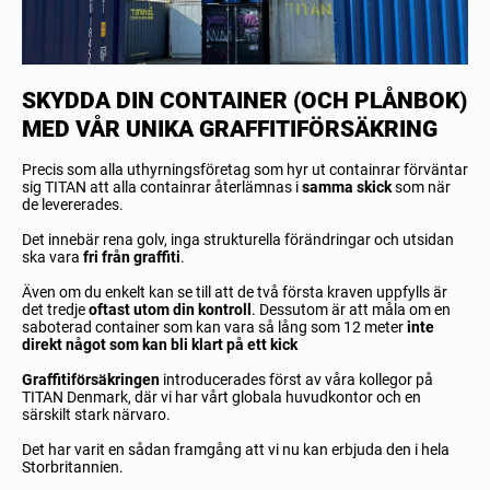
SKYDDA DIN CONTAINER (OCH PLÅNBOK)
MED VÅR UNIKA GRAFFITIFÖRSÄKRING
Precis som alla uthyrningsföretag som hyr ut containrar förväntar
sig TITAN att alla containrar återlämnas i
samma skick
som när
de levererades.
Det innebär rena golv, inga strukturella förändringar och utsidan
ska vara
fri från graffiti
.
Även om du enkelt kan se till att de två första kraven uppfylls är
det tredje
oftast utom din kontroll
. Dessutom är att måla om en
saboterad container som kan vara så lång som 12 meter
inte
direkt något som kan bli klart på ett kick
Graffitiförsäkringen
introducerades först av våra kollegor på
TITAN Denmark, där vi har vårt globala huvudkontor och en
särskilt stark närvaro.
Det har varit en sådan framgång att vi nu kan erbjuda den i hela
Storbritannien.