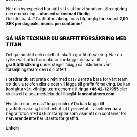
När din hyresperiod har nått sitt slut tar vi hand om all rengöring
och ommålning –
utan extra kostnad för dig
.
Och det bästa? Graffitiförsäkring finns tillgänglig för endast
2,00
SEK per dag exkl. moms. per container
!
SÅ HÄR TECKNAR DU GRAFFITIFÖRSÄKRING MED
TITAN
Det går snabbt och enkelt att skaffa graffitiförsäkring. När du
fyller i vårt offertformulär online lägger du bara till
graffitiförsäkring
under steget
Tillägg
så inkluderar vårt
försäljningsteam den i din offert.
Föredrar du att prata direkt med oss? Berätta bara för vårt team
att du via telefon eller e-post vill lägga till graffitiförsäkring. Du kan
kontakta vårt vänliga team genom att ringa
+46 42-121955
eller
skicka ett e-postmeddelande till
se@titancontainers.com
.
Hyr du redan av oss? Inga problem! Du kan lägga till
graffitiförsäkring till ett befintligt hyresavtal – vi behöver bara
några foton med datumstämplar som visar att din container för
närvarande inte har utsatts för graffiti.
Enkelt!