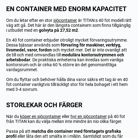
EN CONTAINER MED ENORM KAPACITET
Om du letar efter en stor
sjöcontainer
är TITAN:s 40 fot modell rätt
väg att gå. Det här är den längsta containern som finns tillgänglig
i utbudet med en
golvyta på 27,52 m2
.
En 40 fot container erbjuder otroligt mycket förvaringsutrymme.
Dessa bjässar används som
förvaring för maskiner, verktyg,
livsmedel, varor, fordon
och mycket mer. Det är inte ovanligt att
de till och med omvandlas till
modulära kontorsutrymmen och
arbetsbodar
. De praktiska enheterna kan inredas som vanliga
kontorsrum och är cirka 60 % större än det genomsnittliga
vardagsrummet.
Om du flyttar och behöver hålla dina varor säkra ett tag är en 40
fot container vanligtvis tillräckligt stor för hela bohaget i ett hem
med 3-4 sovrum.
STORLEKAR OCH FÄRGER
När du
köper en sjöcontainer
eller
hyr en sjöcontainer
på 40 fot
från TITAN kan du välja mellan inte mindre än nio olika färger.
Passa på att
matcha din container med företagets grafiska
profil
eller låta den att smälta in i miljön. Samtidigt som du får