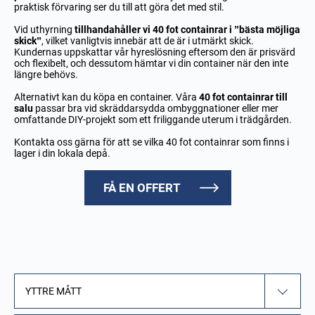
praktisk förvaring ser du till att göra det med stil.
Vid uthyrning
tillhandahåller vi 40 fot containrar i ”bästa möjliga
skick”
, vilket vanligtvis innebär att de är i utmärkt skick.
Kundernas uppskattar vår hyreslösning eftersom den är prisvärd
och flexibelt, och dessutom hämtar vi din container när den inte
längre behövs.
Alternativt kan du köpa en container. Våra
40 fot containrar till
salu
passar bra vid skräddarsydda ombyggnationer eller mer
omfattande DIY-projekt som ett friliggande uterum i trädgården.
Kontakta oss gärna för att se vilka 40 fot containrar som finns i
lager i din lokala depå.
FÅ EN OFFERT
YTTRE MÅTT