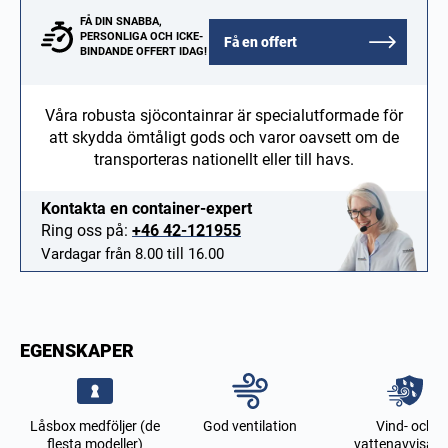
FÅ DIN SNABBA,
PERSONLIGA OCH ICKE-
Få en offert
BINDANDE OFFERT IDAG!
Våra robusta sjöcontainrar är specialutformade för
att skydda ömtåligt gods och varor oavsett om de
transporteras nationellt eller till havs.
Kontakta en container-expert
Ring oss på:
+46 42-121955
Vardagar från 8.00 till 16.00
EGENSKAPER
Låsbox medföljer (de
God ventilation
Vind- och
flesta modeller)
vattenavvisan