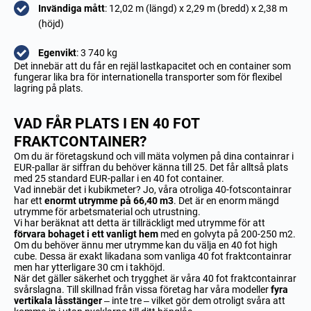
Invändiga mått
: 12,02 m (längd) x 2,29 m (bredd) x 2,38 m
(höjd)
Egenvikt
: 3 740 kg
Det innebär att du får en rejäl lastkapacitet och en container som
fungerar lika bra för internationella transporter som för flexibel
lagring på plats.
VAD FÅR PLATS I EN 40 FOT
FRAKTCONTAINER?
Om du är företagskund och vill mäta volymen på dina containrar i
EUR-pallar är siffran du behöver känna till 25. Det får alltså plats
med 25 standard EUR-pallar i en 40 fot container.
Vad innebär det i kubikmeter? Jo, våra otroliga 40-fotscontainrar
har ett
enormt utrymme på 66,40 m3
. Det är en enorm mängd
utrymme för arbetsmaterial och utrustning.
Vi har beräknat att detta är tillräckligt med utrymme för att
förvara bohaget i ett vanligt hem
med en golvyta på 200-250 m2.
Om du behöver ännu mer utrymme kan du välja en 40 fot high
cube. Dessa är exakt likadana som vanliga 40 fot fraktcontainrar
men har ytterligare 30 cm i takhöjd.
När det gäller säkerhet och trygghet är våra 40 fot fraktcontainrar
svårslagna. Till skillnad från vissa företag har våra modeller
fyra
vertikala låsstänger
– inte tre – vilket gör dem otroligt svåra att