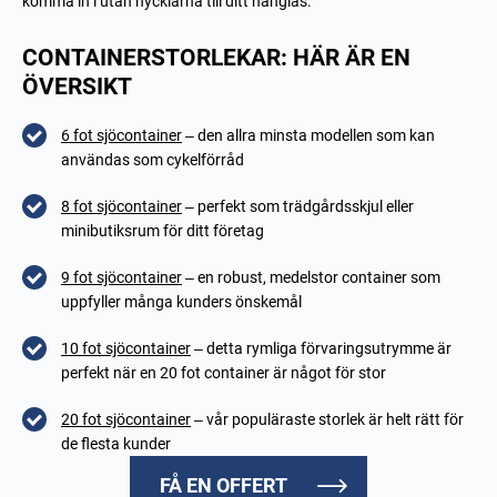
komma in i utan nycklarna till ditt hänglås.
CONTAINERSTORLEKAR: HÄR ÄR EN
ÖVERSIKT
6 fot sjöcontainer
– den allra minsta modellen som kan
användas som cykelförråd
8 fot sjöcontainer
– perfekt som trädgårdsskjul eller
minibutiksrum för ditt företag
9 fot sjöcontainer
– en robust, medelstor container som
uppfyller många kunders önskemål
10 fot sjöcontainer
– detta rymliga förvaringsutrymme är
perfekt när en 20 fot container är något för stor
20 fot sjöcontainer
– vår populäraste storlek är helt rätt för
de flesta kunder
FÅ EN OFFERT