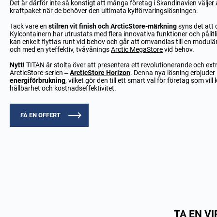
Det är därför inte så konstigt att många företag i Skandinavien väljer 
kraftpaket när de behöver den ultimata kylförvaringslösningen.
Tack vare en
stilren vit finish och
ArcticStore-märkning
syns det att 
Kylcontainern har utrustats med flera innovativa funktioner och pålitl
kan enkelt flyttas runt vid behov och går att omvandlas till en modulä
och med en yteffektiv, tvåvånings
Arctic MegaStore
vid behov.
Nytt!
TITAN är stolta över att presentera ett revolutionerande och extrem
ArcticStore-serien –
ArcticStore Horizon
. Denna nya lösning erbjuder
energiförbrukning
, vilket gör den till ett smart val för företag som vi
hållbarhet och kostnadseffektivitet.
FÅ EN OFFERT
TA EN V