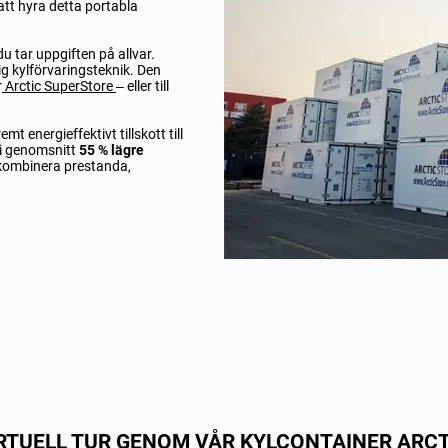
att hyra detta portabla
du tar uppgiften på allvar.
ig kylförvaringsteknik. Den
r
Arctic SuperStore
– eller till
t energieffektivt tillskott till
 i genomsnitt
55 % lägre
ll kombinera prestanda,
IRTUELL TUR GENOM VÅR KYLCONTAINER ARC