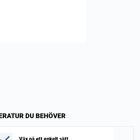
PERATUR DU BEHÖVER
Väx på ett enkelt sätt