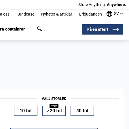
Store Anything.
Anywhere.
SV
a oss
Kundcase
Nyheter & artiklar
Erbjudanden
ra containrar
Få en offert
VÄLJ STORLEK
10 fot
20 fot
40 fot