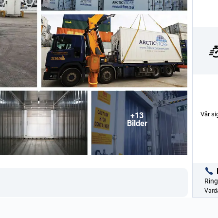
Vår si
+13
Bilder
Ring
Varda