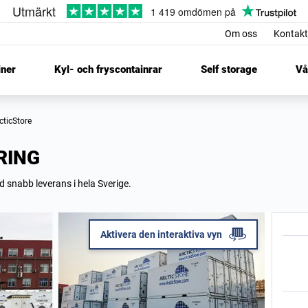
Om oss
Kontakt
iner
Kyl- och fryscontainrar
Self storage
Vå
rcticStore
RING
 snabb leverans i hela Sverige.
Aktivera den interaktiva vyn