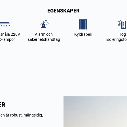
EGENSKAPER
isnåla 220V
Alarm och
Kyldraperi
Hög
D-lampor
säkerhetshandtag
isoleringsf
ER
 Den är robust, mångsidig,