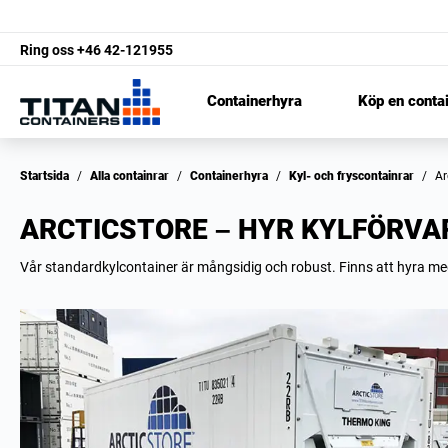
Ring oss
+46 42-121955
Containerhyra
Köp en conta
Startsida
/
Alla containrar
/
Containerhyra
/
Kyl- och fryscontainrar
/
A
ARCTICSTORE – HYR KYLFÖRVA
Vår standardkylcontainer är mångsidig och robust. Finns att hyra med