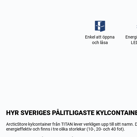
Enkel att öppna
Energ
och låsa
LE
HYR SVERIGES PÅLITLIGASTE KYLCONTAIN
ArcticStore kylcontainer från TITAN lever verkligen upp till sitt namn.
energieffektiv och finns i tre olika storlekar (10-, 20- och 40 fot).