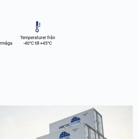
Temperaturer från
örmåga
-40°C till +45°C