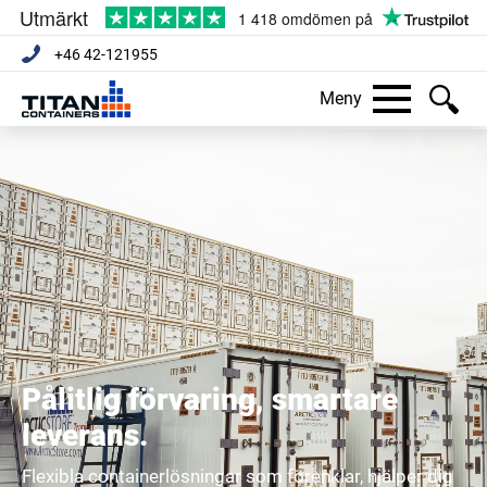
+46 42-121955
Meny
Pålitlig förvaring, smartare
leverans.
Flexibla containerlösningar som förenklar, hjälper dig