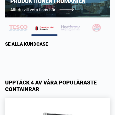
HEATHROW
Allt du vill veta finns här
A
SE ALLA KUNDCASE
UPPTÄCK 4 AV VÅRA POPULÄRASTE
CONTAINRAR