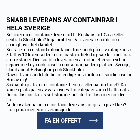
SNABB LEVERANS AV CONTAINRAR I
HELA SVERIGE
Behöver du en container levererad till Kristianstad, Gävle eller
centrala Stockholm? Inga problem! Vi levererar snabbt och
smidigt över hela landet.
Beställer du en standardcontainer före lunch på en vardag kan vi i
8 fall av 10 leverera den redan nästa arbetsdag, särskilt i och nära
större städer. Den snabba leveransen är möjlig eftersom vi har
depåer med nya och fräscha containrar på flera platser i Sverige,
bland annat Helsingborg och Stockholm.
Oavsett var i landet du befinner dig kan vi ordna en smidig lösning.
Hör av dig!
Saknar du plats för en container hemma eller på företaget? Då
kan en plats på en av våra övervakade depåer vara ett alternativ.
Denna lösning kallas self storage, och du kan läsa mer om den
här.
Är du osäker på hur en containerleverans fungerar i praktiken?
Läs gärna mer i vår
leveransguide
.
FÅ EN OFFERT