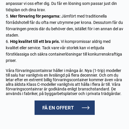
anpassar vi oss efter dig. Du får en lösning som passar just din
tidsplan och dina krav.
Mer förvaring för pengarna:
Jämfört med traditionella
förrådshotell får du ofta mer utrymme per krona. Dessutom får du
förvaringen precis där du behöver den, istället för i en annan del av
staden.
Hög kvalitet till ett bra pris.
Vi kompromissar aldrig med
kvalitet eller service. Tack vare vår storlek kan vi erbjuda
förstklassiga och säkra containerlösningar till konkurrenskraftiga
priser.
Våra förvaringscontainrar håller i många år. Nya (1-trip) modeller
till salu har vanligtvis en livslängd på flera decennier. Och om du
letar efter en extremt billig förvaringscontainer kommer även våra
allra äldsta Klass C-modeller vanligtvis att hålla i flera år till. Våra
förvaringscontainrar är godkända enligt branschstandard. De
används i fabriker, på byggarbetsplatser och i privata trädgårdar.
FÅ EN OFFERT