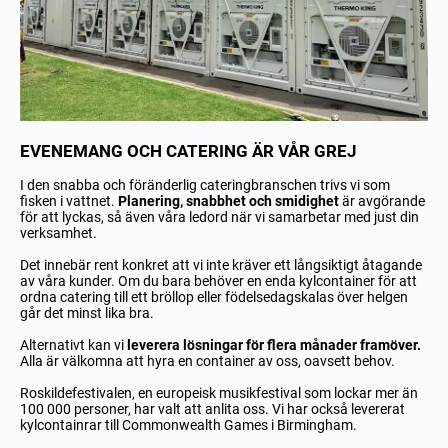
EVENEMANG OCH CATERING ÄR VÅR GREJ
I den snabba och föränderlig cateringbranschen trivs vi som
fisken i vattnet.
Planering, snabbhet och smidighet
är avgörande
för att lyckas, så även våra ledord när vi samarbetar med just din
verksamhet.
Det innebär rent konkret att vi inte kräver ett långsiktigt åtagande
av våra kunder. Om du bara behöver en enda kylcontainer för att
ordna catering till ett bröllop eller födelsedagskalas över helgen
går det minst lika bra.
Alternativt kan vi
leverera lösningar för flera månader framöver.
Alla är välkomna att hyra en container av oss, oavsett behov.
Roskildefestivalen, en europeisk musikfestival som lockar mer än
100 000 personer, har valt att anlita oss. Vi har också levererat
kylcontainrar till Commonwealth Games i Birmingham.