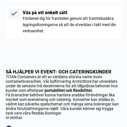
Väx på ett enkelt sätt
Förbered dig för framtiden genom att framtidssäkra
lagringslösningarna så att de utvecklas i takt med din
verksamhet.
SÅ HJÄLPER VI EVENT- OCH CATERINGKUNDER
TITAN Containers är ett av världens största namn inom
containerbranschen. Vår kylförvaring ArcticStore har utvecklats
under de senaste två decennierna för att tillgodose behoven hos
kunder som efterlyser
portabilitet och flexibilitet.
Få branscher behöver kunna hantera snabba förändringar lika
mycket som evenemang och catering. Konserter kan ställas in,
vädret kan påverka spelschemat och många sena bokningar kan
ändra förutsättningarna rejält. Våra kunder känner sig trygga
tack vare våra flexibla lösningar.
Vi stöttar: