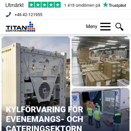
+46 42-121955
Meny
KYLFÖRVARING FÖR
EVENEMANGS- OCH
CATERINGSEKTORN