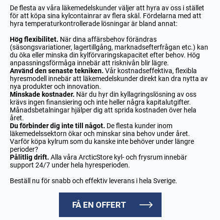
De flesta av våra läkemedelskunder väljer att hyra av oss i stället
för att köpa sina kylcontainrar av flera skäl. Fördelarna med att
hyra temperaturkontrollerade lösningar är bland annat:
Hög flexibilitet.
När dina affärsbehov förändras
(säsongsvariationer, lagertillgång, marknadsefterfrågan etc.) kan
du öka eller minska din kylförvaringskapacitet efter behov. Hög
anpassningsförmåga innebär att risknivån blir lägre.
Använd den senaste tekniken.
Vår kostnadseffektiva, flexibla
hyresmodell innebär att läkemedelskunder direkt kan dra nytta av
nya produkter och innovation.
Minskade kostnader.
När du hyr din kyllagringslösning av oss
krävs ingen finansiering och inte heller några kapitalutgifter.
Månadsbetalningar hjälper dig att sprida kostnaden över hela
året.
Du förbinder dig inte till något.
De flesta kunder inom
läkemedelssektorn ökar och minskar sina behov under året.
Varför köpa kylrum som du kanske inte behöver under längre
perioder?
Pålitlig drift.
Alla våra ArcticStore kyl- och frysrum innebär
support 24/7 under hela hyresperioden.
Beställ nu för snabb och effektiv leverans i hela Sverige.
FÅ EN OFFERT