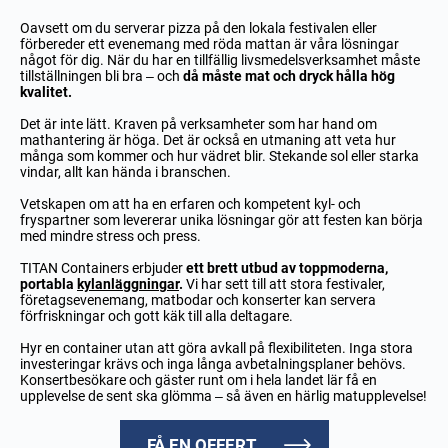
Oavsett om du serverar pizza på den lokala festivalen eller
förbereder ett evenemang med röda mattan är våra lösningar
något för dig. När du har en tillfällig livsmedelsverksamhet måste
tillställningen bli bra – och
då måste mat och dryck hålla hög
kvalitet.
Det är inte lätt. Kraven på verksamheter som har hand om
mathantering är höga. Det är också en utmaning att veta hur
många som kommer och hur vädret blir. Stekande sol eller starka
vindar, allt kan hända i branschen.
Vetskapen om att ha en erfaren och kompetent kyl- och
fryspartner som levererar unika lösningar gör att festen kan börja
med mindre stress och press.
TITAN Containers erbjuder
ett brett utbud av toppmoderna,
portabla
kylanläggningar
.
Vi har sett till att stora festivaler,
företagsevenemang, matbodar och konserter kan servera
förfriskningar och gott käk till alla deltagare.
Hyr en container utan att göra avkall på flexibiliteten. Inga stora
investeringar krävs och inga långa avbetalningsplaner behövs.
Konsertbesökare och gäster runt om i hela landet lär få en
upplevelse de sent ska glömma – så även en härlig matupplevelse!
FÅ EN OFFERT