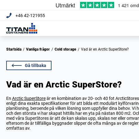
+46 42-121955
Startsida
/
Vanliga frågor
/
Cold storage
/
Vad är en Arctic SuperStore?
Gå tillbaka
Vad är en Arctic SuperStore?
En
Arctic SuperStore
är en kombination av 20- och 40 fot ArcticStore
enligt dina exakta specifikationer för att bilda ett modulärt kylförvari
planlösning, beroende på vilken lösning som uppfyller dina behov. Vi h
och den största vi har skapat hittills har en yta på nästan 800 m2. 
med våra SuperStores är att de kan skalas upp, skalas ner eller omvan
eftersom de är tillfälliga byggnader slipper de ofta många av de re
omfattas av.