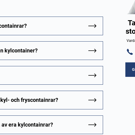
Ta
lcontainrar?
st
Varda
en kylcontainer?
G
kyl- och fryscontainrar?
 av era kylcontainrar?