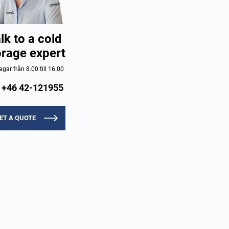
lk to a cold
orage expert
gar från 8.00 till 16.00
+46 42-121955
ET A QUOTE