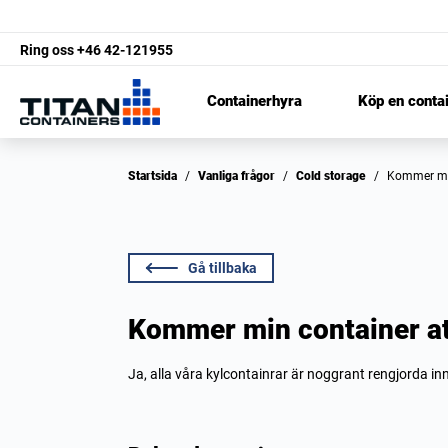
Ring oss
+46 42-121955
Containerhyra
Köp en conta
Startsida
/
Vanliga frågor
/
Cold storage
/
Kommer mi
Gå tillbaka
Kommer min container at
Ja, alla våra kylcontainrar är noggrant rengjorda in