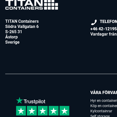
TITAN Containers
TELEFO
Södra Vallgatan 6
+46 42-12195
S-265 31
Vardagar från 
Åstorp
Sverige
VÅRA FÖRVA
Hyr en container
Köp en containe
Kylcontainrar
Self storage