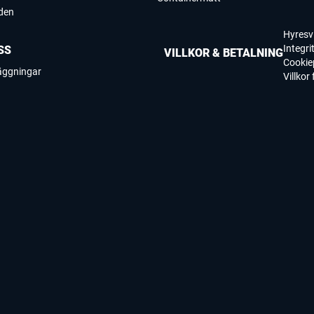
den
Hyresvi
Integri
SS
VILLKOR & BETALNING
Cookie
läggningar
Villkor