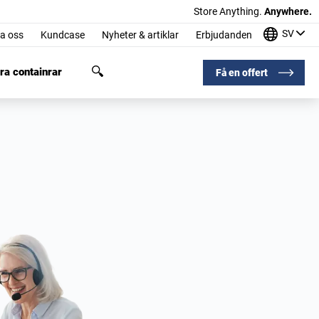
Store Anything.
Anywhere.
SV
a oss
Kundcase
Nyheter & artiklar
Erbjudanden
ra containrar
Få en offert