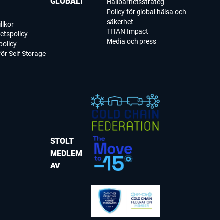
GLOBALT
Hållbarhetsstrategi
Policy för global hälsa och
säkerhet
llkor
TITAN Impact
tetspolicy
Media och press
policy
 för Self Storage
STOLT
MEDLEM
AV