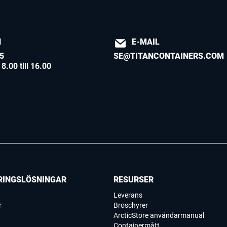
N
E-MAIL
5
SE@TITANCONTAINERS.COM
8.00 till 16.00
RINGSLÖSNINGAR
RESURSER
Leverans
r
Broschyrer
ArcticStore användarmanual
Containermått