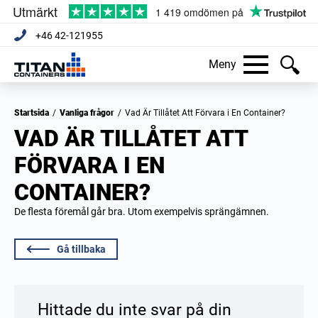
+46 42-121955
Meny
Startsida
/
Vanliga frågor
/
Vad Är Tillåtet Att Förvara i En Container?
VAD ÄR TILLÅTET ATT
FÖRVARA I EN
CONTAINER?
De flesta föremål går bra. Utom exempelvis sprängämnen.
Gå tillbaka
Hittade du inte svar på din