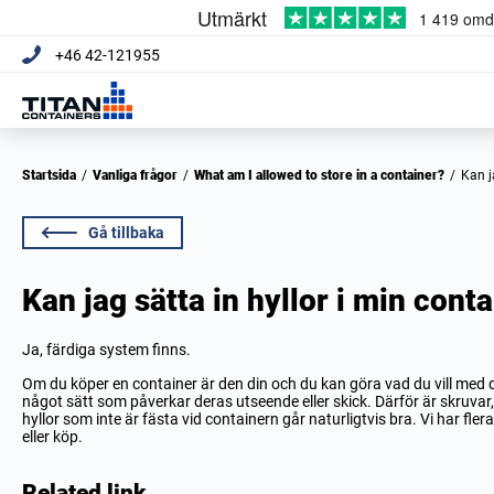
+46 42-121955
Startsida
/
Vanliga frågor
/
What am I allowed to store in a container?
/
Kan 
Gå tillbaka
Kan jag sätta in hyllor i min cont
Ja, färdiga system finns.
Om du köper en container är den din och du kan göra vad du vill med 
något sätt som påverkar deras utseende eller skick. Därför är skruvar, 
hyllor som inte är fästa vid containern går naturligtvis bra. Vi har fle
eller köp.
Related link