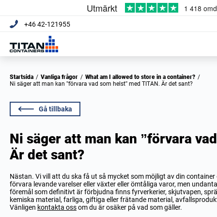
+46 42-121955
Startsida
/
Vanliga frågor
/
What am I allowed to store in a container?
/
Ni säger att man kan ”förvara vad som helst” med TITAN. Är det sant?
Gå tillbaka
Ni säger att man kan ”förvara va
Är det sant?
Nästan. Vi vill att du ska få ut så mycket som möjligt av din containe
förvara levande varelser eller växter eller ömtåliga varor, men undant
föremål som definitivt är förbjudna finns fyrverkerier, skjutvapen, sp
kemiska material, farliga, giftiga eller frätande material, avfallsprodukt
Vänligen
kontakta oss
om du är osäker på vad som gäller.