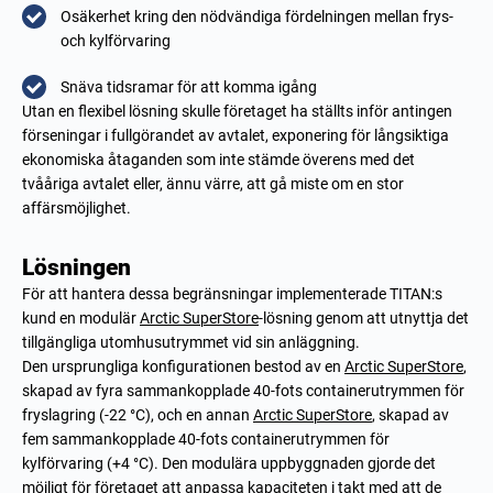
Osäkerhet kring den nödvändiga fördelningen mellan frys-
och kylförvaring
Snäva tidsramar för att komma igång
Utan en flexibel lösning skulle företaget ha ställts inför antingen
förseningar i fullgörandet av avtalet, exponering för långsiktiga
ekonomiska åtaganden som inte stämde överens med det
tvååriga avtalet eller, ännu värre, att gå miste om en stor
affärsmöjlighet.
Lösningen
För att hantera dessa begränsningar implementerade TITAN:s
kund en modulär
Arctic SuperStore
-lösning genom att utnyttja det
tillgängliga utomhusutrymmet vid sin anläggning.
Den ursprungliga konfigurationen bestod av en
Arctic SuperStore
,
skapad av fyra sammankopplade 40-fots containerutrymmen för
fryslagring (-22 °C), och en annan
Arctic SuperStore
, skapad av
fem sammankopplade 40-fots containerutrymmen för
kylförvaring (+4 °C). Den modulära uppbyggnaden gjorde det
möjligt för företaget att anpassa kapaciteten i takt med att de