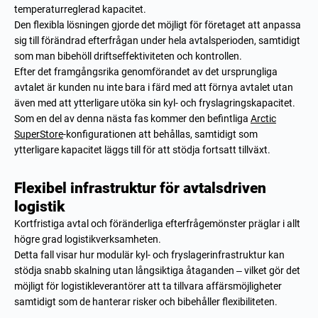
temperaturreglerad kapacitet.
Den flexibla lösningen gjorde det möjligt för företaget att anpassa
sig till förändrad efterfrågan under hela avtalsperioden, samtidigt
som man bibehöll driftseffektiviteten och kontrollen.
Efter det framgångsrika genomförandet av det ursprungliga
avtalet är kunden nu inte bara i färd med att förnya avtalet utan
även med att ytterligare utöka sin kyl- och fryslagringskapacitet.
Som en del av denna nästa fas kommer den befintliga
Arctic
SuperStore
-konfigurationen att behållas, samtidigt som
ytterligare kapacitet läggs till för att stödja fortsatt tillväxt.
Flexibel infrastruktur för avtalsdriven
logistik
Kortfristiga avtal och föränderliga efterfrågemönster präglar i allt
högre grad logistikverksamheten.
Detta fall visar hur modulär kyl- och fryslagerinfrastruktur kan
stödja snabb skalning utan långsiktiga åtaganden – vilket gör det
möjligt för logistikleverantörer att ta tillvara affärsmöjligheter
samtidigt som de hanterar risker och bibehåller flexibiliteten.