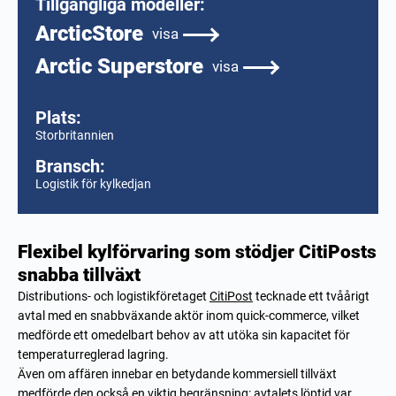
Tillgängliga modeller:
ArcticStore
visa
Arctic Superstore
visa
Plats:
Storbritannien
Bransch:
Logistik för kylkedjan
Flexibel kylförvaring som stödjer CitiPosts
snabba tillväxt
Distributions- och logistikföretaget
CitiPost
tecknade ett tvåårigt
avtal med en snabbväxande aktör inom quick-commerce, vilket
medförde ett omedelbart behov av att utöka sin kapacitet för
temperaturreglerad lagring.
Även om affären innebar en betydande kommersiell tillväxt
medförde den också en viktig begränsning: avtalets löptid var