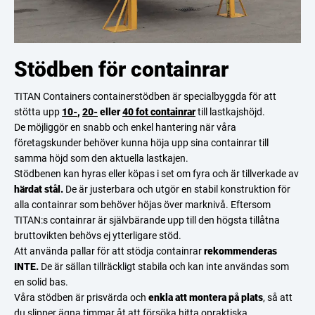
Stödben för containrar
TITAN Containers containerstödben är specialbyggda för att
stötta upp
10-
,
20-
eller
40 fot containrar
till lastkajshöjd.
De möjliggör en snabb och enkel hantering när våra
företagskunder behöver kunna höja upp sina containrar till
samma höjd som den aktuella lastkajen.
Stödbenen kan hyras eller köpas i set om fyra och är tillverkade av
härdat stål.
De är justerbara och utgör en stabil konstruktion för
alla containrar som behöver höjas över marknivå. Eftersom
TITAN:s containrar är självbärande upp till den högsta tillåtna
bruttovikten behövs ej ytterligare stöd.
Att använda pallar för att stödja containrar
rekommenderas
INTE.
De är sällan tillräckligt stabila och kan inte användas som
en solid bas.
Våra stödben är prisvärda och
enkla att montera på plats
, så att
du slipper ägna timmar åt att försöka hitta opraktiska