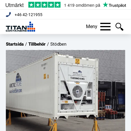
+46 42-121955
Meny
Startsida
/
Tillbehör
/
Stödben