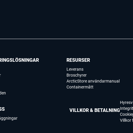
RINGSLÖSNINGAR
RESURSER
Leverans
r
Broschyrer
ArcticStore användarmanual
Containermått
den
Hyresvi
Integri
SS
VILLKOR & BETALNING
Cookie
läggningar
Villkor