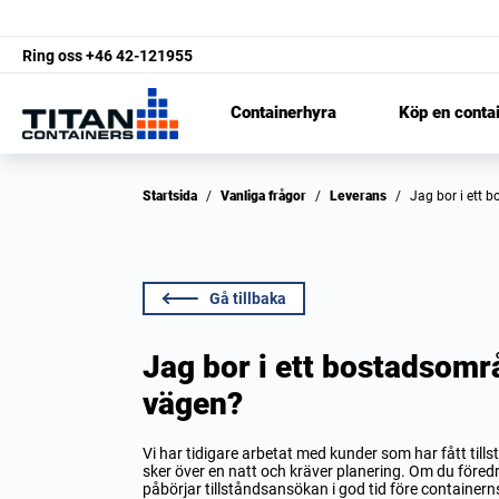
Ring oss
+46 42-121955
Containerhyra
Köp en conta
Startsida
/
Vanliga frågor
/
Leverans
/
Jag bor i ett
Gå tillbaka
Jag bor i ett bostadsomr
vägen?
Vi har tidigare arbetat med kunder som har fått til
sker över en natt och kräver planering. Om du före
påbörjar tillståndsansökan i god tid före container