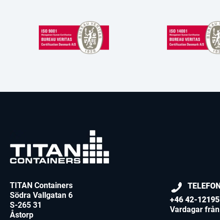
TITAN Containers
TELEFO
Södra Vallgatan 6
+46 42-12195
S-265 31
Vardagar från 
Åstorp