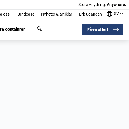
Store Anything.
Anywhere.
SV
a oss
Kundcase
Nyheter & artiklar
Erbjudanden
ra containrar
Få en offert