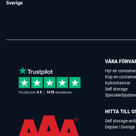
Sverige
VÅRA FÖRVA
Hyr en container
Köp en containe
Kylcontainrar
Self storage
Specialerbjudan
HITTA TILL O
Self storage-an
Depåer i Sverige