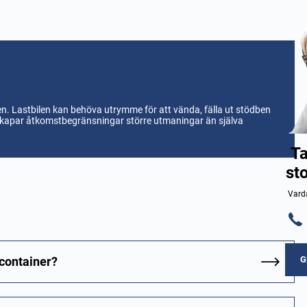
en. Lastbilen kan behöva utrymme för att vända, fälla ut stödben
r skapar åtkomstbegränsningar större utmaningar än själva
Ta
st
Varda
G
öcontainer?