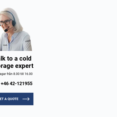
lk to a cold
orage expert
gar från 8.00 till 16.00
+46 42-121955
ET A QUOTE