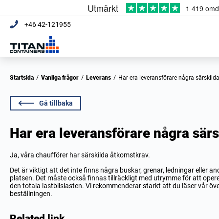
+46 42-121955
Startsida
/
Vanliga frågor
/
Leverans
/
Har era leveransförare några särskilda 
Gå tillbaka
Har era leveransförare några särsk
Ja, våra chaufförer har särskilda åtkomstkrav.
Det är viktigt att det inte finns några buskar, grenar, ledningar eller an
platsen. Det måste också finnas tillräckligt med utrymme för att opere
den totala lastbilslasten. Vi rekommenderar starkt att du läser vår öve
beställningen.
Related link