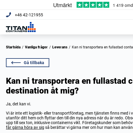
+46 42-121955
Startsida
/
Vanliga frågor
/
Leverans
/
Kan ni transportera en fullastad conta
Gå tillbaka
Kan ni transportera en fullastad c
destination åt mig?
Ja, det kan vi.
Vi är inte ett logistik- eller transportföretag, men tjänsten finns med i 
utanför ditt hem och flyttar den till din nya adress när du är redo. Obs
upp till sex ton, inklusive containerns vikt. Företagskunder som behöve
får gärna höra av sig
så berättar vi gärna mer om hur man kan använd