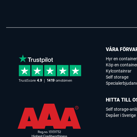
VÅRA FÖRVA
Hyr en container
Köp en containe
Kylcontainrar
Self storage
Specialerbjudan
HITTA TILL O
Self storage-an
Depåer i Sverige