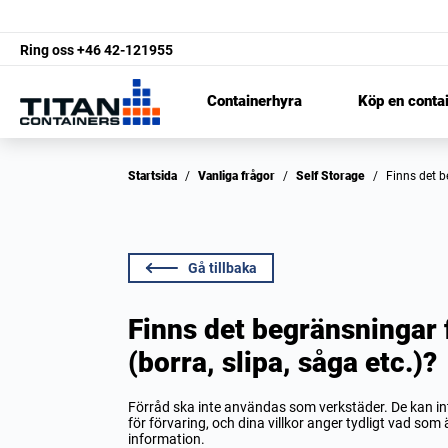
Ring oss
+46 42-121955
Containerhyra
Köp en conta
Startsida
/
Vanliga frågor
/
Self Storage
/
Finns det 
Gå tillbaka
Finns det begränsningar f
(borra, slipa, såga etc.)?
Förråd ska inte användas som verkstäder. De kan int
för förvaring, och dina villkor anger tydligt vad som ä
information.