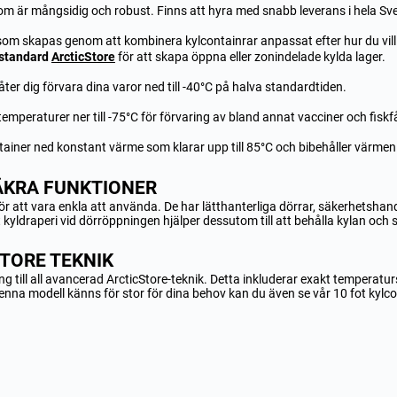
om är mångsidig och robust. Finns att hyra med snabb leverans i hela Sve
 som skapas genom att kombinera kylcontainrar anpassat efter hur du vill
standard
ArcticStore
för att skapa öppna eller zonindelade kylda lager.
åter dig förvara dina varor ned till -40°C på halva standardtiden.
temperaturer ner till -75°C för förvaring av bland annat vacciner och fiskf
tainer ned konstant värme som klarar upp till 85°C och bibehåller värme
ÄKRA FUNKTIONER
för att vara enkla att använda. De har lätthanterliga dörrar, säkerhetsha
yldraperi vid dörröppningen hjälper dessutom till att behålla kylan och sp
TORE TEKNIK
ng till all avancerad ArcticStore-teknik. Detta inkluderar exakt temperatur
enna modell känns för stor för dina behov kan du även se vår
10 fot kylc