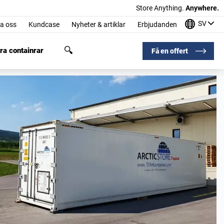
Store Anything.
Anywhere.
SV
a oss
Kundcase
Nyheter & artiklar
Erbjudanden
ra containrar
Få en offert