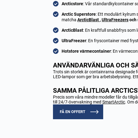
Arcticstore
: Vår standardkylcontainer s
Arctic Superstore
: Ett modulärt kylrum
matcha
ArcticBlast
,
UltraFreezers
och 
ArcticBlast
: En kraftfull snabbfrys som l
UltraFreezer
: En fryscontainer med frys
Hotstore värmecontainer
: En värmecon
ANVÄNDARVÄNLIGA OCH S
Trots sin storlek är containrarna designade 
LED-lampor som ger bra arbetsbelysning. Ett k
SAMMA PÅLITLIGA ARCTICS
Precis som våra mindre modeller får du tillgå
till 24/7-övervakning med
SmartArctic
. Om d
FÅ EN OFFERT