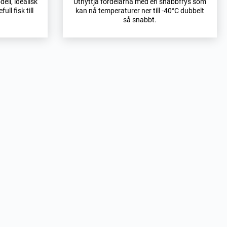
ell, idealisk
Utnyttja fördelarna med en snabbfrys som
ull fisk till
kan nå temperaturer ner till -40°C dubbelt
så snabbt.