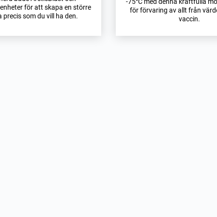
-75°C med denna kraftfulla mod
enheter för att skapa en större
för förvaring av allt från värdef
a precis som du vill ha den.
vaccin.