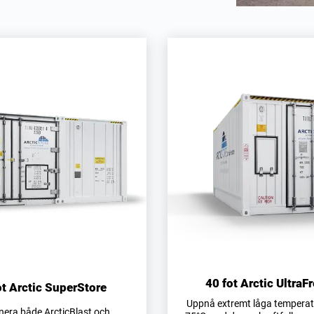
40 fot Arctic UltraF
ot Arctic SuperStore
Uppnå extremt låga temperatur
era både ArcticBlast och