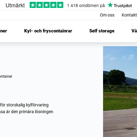
Om oss
Kontakt
iner
Kyl- och fryscontainrar
Self storage
Vå
container
för storskalig kylförvaring
ssa är den primära lösningen