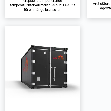
erbjuder ett imponerande
ArcticStore-
temperaturintervall mellan -40°C till + 45°C
lageryt
för en mängd branscher.