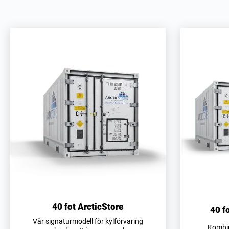
40 fot ArcticStore
40 f
Vår signaturmodell för kylförvaring
Kombin