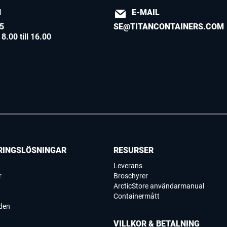
N
E-MAIL
5
SE@TITANCONTAINERS.COM
8.00 till 16.00
RINGSLÖSNINGAR
RESURSER
Leverans
r
Broschyrer
ArcticStore användarmanual
Containermått
den
VILLKOR & BETALNING