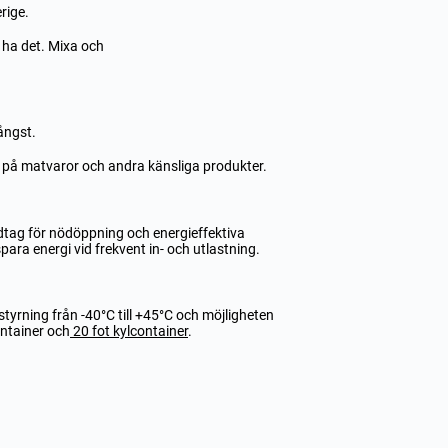
rige.
 ha det.
Mixa och
ångst.
n på matvaror och andra känsliga produkter.
ndtag för nödöppning och energieffektiva
ara energi vid frekvent in- och utlastning.
styrning från -40°C till +45°C och möjligheten
ontainer
och
20 fot kylcontainer
.