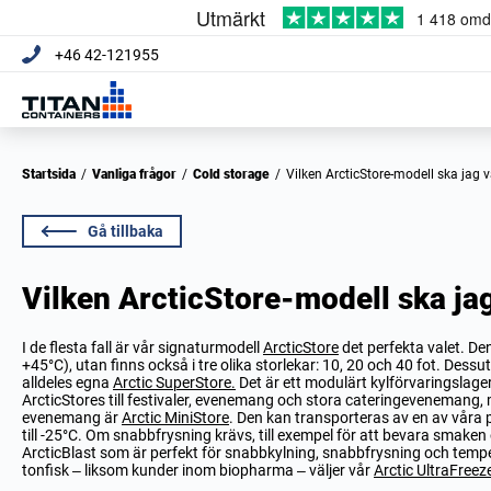
+46 42-121955
Startsida
/
Vanliga frågor
/
Cold storage
/
Vilken ArcticStore-modell ska jag v
Gå tillbaka
Vilken ArcticStore-modell ska jag
I de flesta fall är vår signaturmodell
ArcticStore
det perfekta valet. Den
+45°C), utan finns också i tre olika storlekar: 10, 20 och 40 fot. Des
alldeles egna
Arctic SuperStore.
Det är ett modulärt kylförvaringslager
ArcticStores till festivaler, evenemang och stora cateringevenemang, 
evenemang är
Arctic MiniStore
. Den kan transporteras av en av våra pi
till -25°C. Om snabbfrysning krävs, till exempel för att bevara smak
ArcticBlast som är perfekt för snabbkylning, snabbfrysning och temp
tonfisk – liksom kunder inom biopharma – väljer vår
Arctic UltraFreez