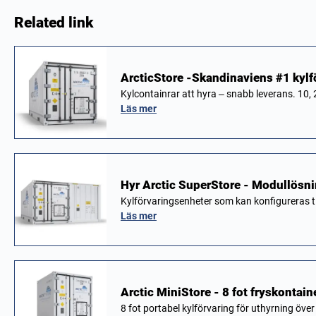
Related link
ArcticStore -Skandinaviens #1 kylf
Kylcontainrar att hyra – snabb leverans. 10, 
Läs mer
Hyr Arctic SuperStore - Modullösnin
Kylförvaringsenheter som kan konfigureras til
Läs mer
Arctic MiniStore - 8 fot fryskontain
8 fot portabel kylförvaring för uthyrning över