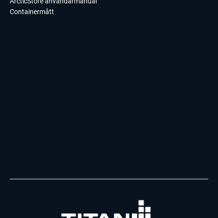
ArcticStore användarmanual
Containermått