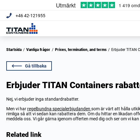
+46 42-121955
Startsida
/
Vanliga frågor
/
Prices, termination, and terms
/
Erbjuder TITAN 
Gå tillbaka
Erbjuder TITAN Containers rabatt
Nej, vi erbjuder inga standardrabatter.
Men vi har
regelbundna specialerbjudanden
som är värt att hålla utk
rimliga så att vi sedan kan rabattera dem. Om du hittar en likadan offert
meddela oss. Vi går gärna igenom offerten med dig och ser om vi kan h
Related link