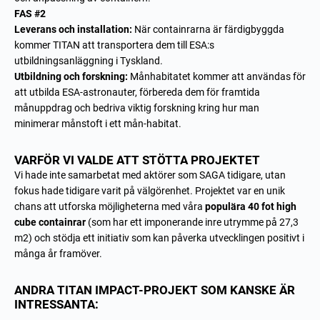
FAS #2
Leverans och installation:
När containrarna är färdigbyggda
kommer TITAN att transportera dem till ESA:s
utbildningsanläggning i Tyskland.
Utbildning och forskning:
Månhabitatet kommer att användas för
att utbilda ESA-astronauter, förbereda dem för framtida
månuppdrag och bedriva viktig forskning kring hur man
minimerar månstoft i ett mån-habitat.
VARFÖR VI VALDE ATT STÖTTA PROJEKTET
Vi hade inte samarbetat med aktörer som SAGA tidigare, utan
fokus hade tidigare varit på välgörenhet. Projektet var en unik
chans att utforska möjligheterna med våra
populära 40 fot high
cube containrar
(som har ett imponerande inre utrymme på 27,3
m2) och stödja ett initiativ som kan påverka utvecklingen positivt i
många år framöver.
ANDRA TITAN IMPACT-PROJEKT SOM KANSKE ÄR
INTRESSANTA: