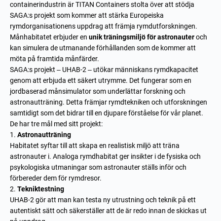
containerindustrin är TITAN Containers stolta över att stödja
SAGA:s projekt som kommer att stärka Europeiska
rymdorganisationens uppdrag att främja rymdutforskningen.
Månhabitatet erbjuder en
unik träningsmiljö för astronauter
och
kan simulera de utmanande förhållanden som de kommer att
möta på framtida månfärder.
SAGA:s projekt – UHAB-2 – utökar människans rymdkapacitet
genom att erbjuda ett säkert utrymme. Det fungerar som en
jordbaserad månsimulator som underlättar forskning och
astronautträning. Detta främjar rymdtekniken och utforskningen
samtidigt som det bidrar till en djupare förståelse för vår planet.
De har tre mål med sitt projekt:
Astronautträning
Habitatet syftar till att skapa en realistisk miljö att träna
astronauter i. Analoga rymdhabitat ger insikter i de fysiska och
psykologiska utmaningar som astronauter ställs inför och
förbereder dem för rymdresor.
Tekniktestning
UHAB-2 gör att man kan testa ny utrustning och teknik på ett
autentiskt sätt och säkerställer att de är redo innan de skickas ut