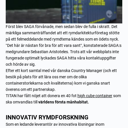
Först blev SAGA förvånade, men sedan blev de fulla i skratt. Det
märkliga sammanträffandet att ett rymdarkitekturföretag stötte
på ett felmeddelande med rymdtema kändes som en ödets nyck.
”Det här är nästan för bra för att vara sant”, konstaterade SAGA:s
medgrundare Sebastian Aristoteles. Trots att vår webbplats inte
fungerade optimalt lyckades SAGA hitta våra kontaktuppgifter
och hörde av sig.
Efter ett kort samtal med vår danska Country Manager (och ett
besök på plats för att lära oss mer om de olika
containerstorlekarna och kvaliteterna) kom vi ganska snart
överens om ett partnerskap.
TITAN har fått nöjet att donera en 40 fot
high cube container
som
ska omvandlas till
världens första månhabitat.
INNOVATIV RYMDFORSKNING
Som en ledande leverantör av innovativa lösningar inom