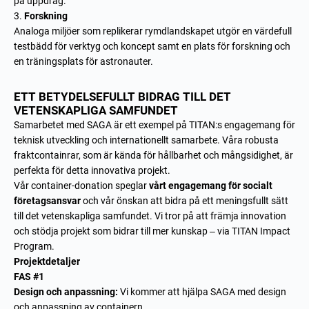
på uppdrag.
Forskning
Analoga miljöer som replikerar rymdlandskapet utgör en värdefull
testbädd för verktyg och koncept samt en plats för forskning och
en träningsplats för astronauter.
ETT BETYDELSEFULLT BIDRAG TILL DET
VETENSKAPLIGA SAMFUNDET
Samarbetet med SAGA är ett exempel på TITAN:s engagemang för
teknisk utveckling och internationellt samarbete. Våra robusta
fraktcontainrar, som är kända för hållbarhet och mångsidighet, är
perfekta för detta innovativa projekt.
Vår container-donation speglar
vårt engagemang för socialt
företagsansvar
och vår önskan att bidra på ett meningsfullt sätt
till det vetenskapliga samfundet. Vi tror på att främja innovation
och stödja projekt som bidrar till mer kunskap – via TITAN Impact
Program.
Projektdetaljer
FAS #1
Design och anpassning:
Vi kommer att hjälpa SAGA med design
och anpassning av containern.