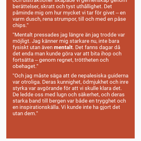
och distraktioner skapade vi gemenskap genom
berättelser, skratt och tyst uthållighet. Det
påminde mig om hur mycket vi tar för givet – en
varm dusch, rena strumpor, till och med en påse
chips.”
”Mentalt pressades jag längre än jag trodde var
möjligt. Jag känner mig starkare nu, inte bara
fysiskt utan även
mentalt
. Det fanns dagar då
det enda man kunde göra var att bita ihop och
fortsätta – genom regnet, tröttheten och
obehaget.”
”Och jag måste säga att de nepalesiska guiderna
var otroliga. Deras kunnighet, ödmjukhet och inre
styrka var avgörande för att vi skulle klara det.
De ledde oss med lugn och säkerhet, och deras
starka band till bergen var både en trygghet och
en inspirationskälla. Vi kunde inte ha gjort det
utan dem.”