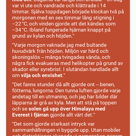
var vi ute och vandrade och klättrade i 14
timmar. Själva toppdagen började klockan två på
morgonen med en sex timmar lång stigning i
−22 °C, och vinden gjorde att det kändes som
−34 °C. Ibland fungerade hjärnan knappt på
grund av kylan och höjden.”
”Varje morgon vaknade jag med bultande
huvudvärk från höjden. Miljön var hård och
skoningslös – många tvingades vända, och
några fick evakueras med helikopter på grund av
skador eller syrebrist. I slutändan handlade allt
om
vilja och envishet
.”
”Det fanns stunder då allt gjorde ont – benen,
fötterna, lungorna. Den tunna luften gjorde varje
andetag till en utmaning, och jag har bilder där
läpparna är grå av kyla. Men att stå på toppen
och se
solen gå upp över Himalaya med
Everest i fjärran
gjorde allt värt det.”
”Det som gjorde starkast intryck var
sammanhållningen vi byggde upp. Utan mobiler