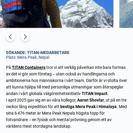
SÖKANDE: TITAN-MEDARBETARE
Plats: Mera Peak, Nepal
På
TITAN Containers
tror vi att verklig påverkan inte bara formas
av det vi gör som företag – utan också av handlingarna och
ambitionerna hos människorna i vårt team. Därför är vi stolta över
att kunna hjälpa till med personliga utmaningar som återspeglar
andan i vårt globala välgörenhetsinitiativ
TITAN Impact
.
I april 2025 gav sig en av våra kollegor,
Aaron Shovlar
, ut på en tre
veckor lång expedition för att
bestiga Mera Peak i Himalaya
. Med
sina 6 476 meter är Mera Peak Nepals högsta topp för
fotvandrare – en fysisk och mental prövning genom ett av
världens mest storslagna landskap.