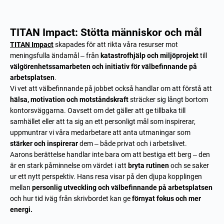
TITAN Impact: Stötta människor och mål
TITAN Impact
skapades för att rikta våra resurser mot
meningsfulla ändamål – från
katastrofhjälp och miljöprojekt
till
välgörenhetssamarbeten och initiativ för välbefinnande på
arbetsplatsen
.
Vi vet att välbefinnande på jobbet också handlar om att förstå att
hälsa, motivation och motståndskraft
sträcker sig långt bortom
kontorsväggarna. Oavsett om det gäller att ge tillbaka till
samhället eller att ta sig an ett personligt mål som inspirerar,
uppmuntrar vi våra medarbetare att anta utmaningar som
stärker och inspirerar
dem – både privat och i arbetslivet.
Aarons berättelse handlar inte bara om att bestiga ett berg – den
är en stark påminnelse om värdet i att
bryta rutinen
och se saker
ur ett nytt perspektiv. Hans resa visar på den djupa kopplingen
mellan
personlig utveckling och välbefinnande på arbetsplatsen
och hur tid iväg från skrivbordet kan ge
förnyat fokus och mer
energi.