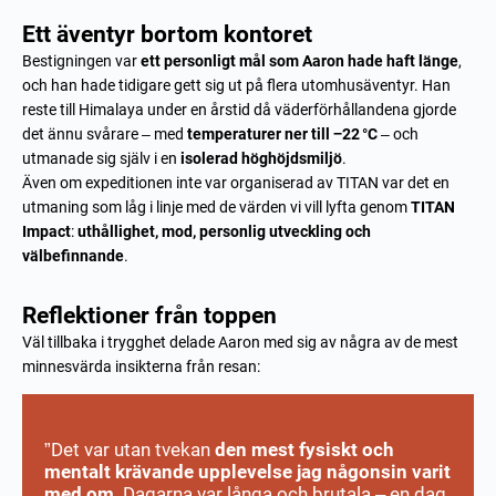
Ett äventyr bortom kontoret
Bestigningen var
ett personligt mål som Aaron hade haft länge
,
och han hade tidigare gett sig ut på flera utomhusäventyr. Han
reste till Himalaya under en årstid då väderförhållandena gjorde
det ännu svårare – med
temperaturer ner till −22 °C
– och
utmanade sig själv i en
isolerad höghöjdsmiljö
.
Även om expeditionen inte var organiserad av TITAN var det en
utmaning som låg i linje med de värden vi vill lyfta genom
TITAN
Impact
:
uthållighet, mod, personlig utveckling och
välbefinnande
.
Reflektioner från toppen
Väl tillbaka i trygghet delade Aaron med sig av några av de mest
minnesvärda insikterna från resan:
”Det var utan tvekan
den mest fysiskt och
mentalt krävande upplevelse jag någonsin varit
med om
. Dagarna var långa och brutala – en dag