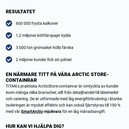
RESULTATET
600 000 frysta kalkoner
1,2 miljoner köttfärspajer kylda
3 000 ton grönsaker hölls färska
2 miljoner kunder fick sin julmat
EN NÄRMARE TITT PÅ VÅRA ARCTIC STORE-
CONTAINRAR
TITAN:s praktiska ArcticStore-containrar är omtyckta av kunder
inom många olika branscher, allt från detaljhandel till läkemedel
och catering. De är utformade med låg energiförbrukning i åtanke.
Isoleringen är mycket effektiv och kan också fjärrstyras till 100 %
med vår
SmartArctic
-mjukvara
för en låg månadsavgift.
HUR KAN VI HJÄLPA DIG?