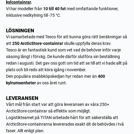
kylcontainrar
.
Vi har modeller från
10 till 40 fot
med omfattande funktioner,
inklusive nedkylning till -75 °C.
LÖSNINGEN
Vi samarbetade med Tesco för att kunna göra rätt beräkningar så
att
250 ArcticStore-containrar
skulle uppfylla deras krav.
Tesco är en fantastisk kund som vet vad de behöver inför varje
säsong långt i förväg. De kunde därför slutföra sin beställning
redan i augusti. Det gav oss gott om tid att se till att vi hade allt på
plats och bli redo att köra igång i november.
Den populära snabbköpskedjan hyr redan mer än
400
kylrumsenheter
av oss året runt.
LEVERANSEN
Vårt mål från start var att göra leveransen av våra 250+
ArcticStore-containrar så effektiv som möjligt.
Logistikteamet på TITAN arbetade hårt för att säkerställa att
ArcticStore-containrarna levererades exakt dit de behövdes i två
faser. Allt enligt plan.