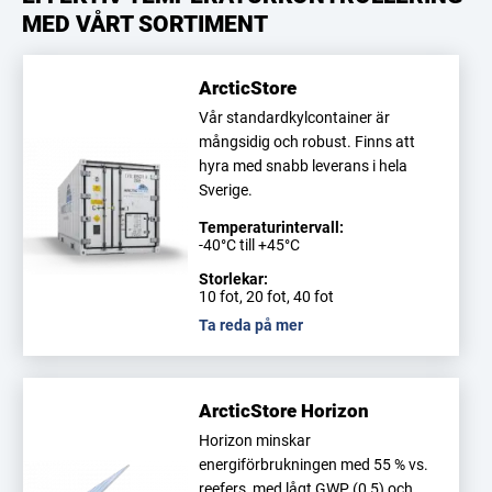
MED VÅRT SORTIMENT
ArcticStore
Vår standardkylcontainer är
mångsidig och robust. Finns att
hyra med snabb leverans i hela
Sverige.
Temperaturintervall:
-40°C till +45°C
Storlekar:
10 fot, 20 fot, 40 fot
Ta reda på mer
ArcticStore Horizon
Horizon minskar
energiförbrukningen med 55 % vs.
reefers, med lågt GWP (0,5) och