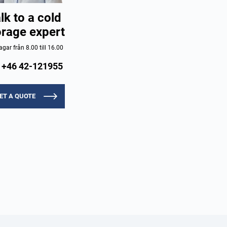
lk to a cold
orage expert
gar från 8.00 till 16.00
+46 42-121955
ET A QUOTE