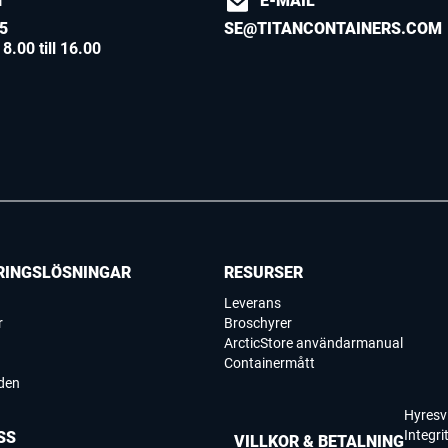
N
E-MAIL
5
SE@TITANCONTAINERS.COM
8.00 till 16.00
RINGSLÖSNINGAR
RESURSER
Leverans
r
Broschyrer
ArcticStore användarmanual
Containermått
den
Hyresvi
Integri
SS
VILLKOR & BETALNING