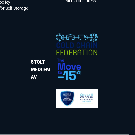
Media och press
policy
 för Self Storage
STOLT
MEDLEM
AV