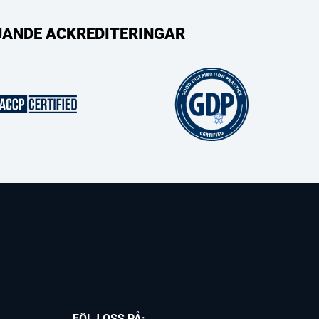
LJANDE ACKREDITERINGAR
FÖLJ OSS PÅ: