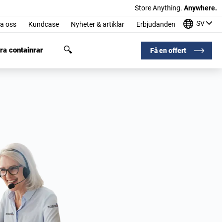
Store Anything.
Anywhere.
SV
a oss
Kundcase
Nyheter & artiklar
Erbjudanden
ra containrar
Få en offert