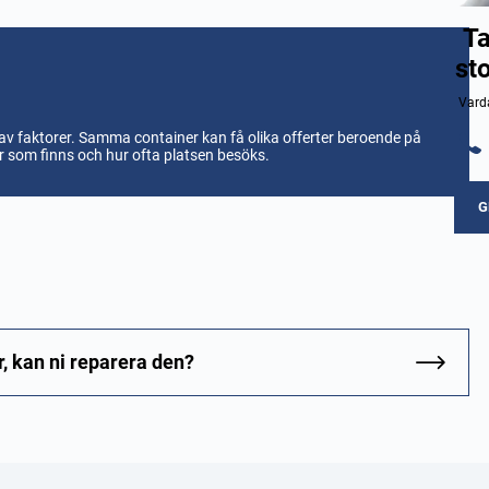
Ta
st
Varda
av faktorer. Samma container kan få olika offerter beroende på
er som finns och hur ofta platsen besöks.
G
r, kan ni reparera den?