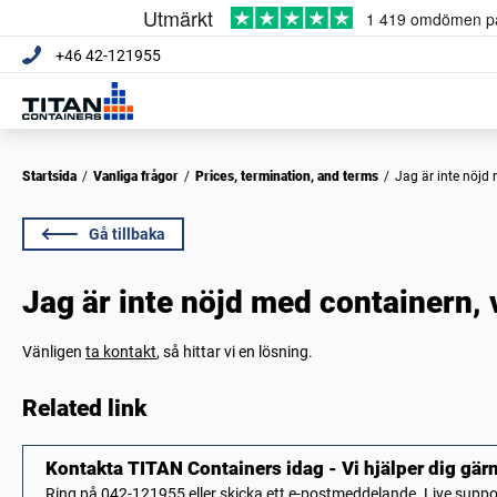
+46 42-121955
Startsida
/
Vanliga frågor
/
Prices, termination, and terms
/
Jag är inte nöjd
Gå tillbaka
Jag är inte nöjd med containern, 
Vänligen
ta kontakt
, så hittar vi en lösning.
Related link
Kontakta TITAN Containers idag - Vi hjälper dig gär
Ring på 042-121955 eller skicka ett e-postmeddelande. Live sup