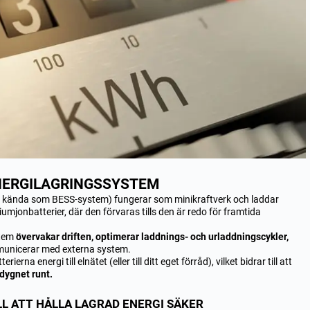
NERGILAGRINGSSYSTEM
en kända som BESS-system) fungerar som minikraftverk och laddar
tiumjonbatterier, där den förvaras tills den är redo för framtida
stem
övervakar driften, optimerar laddnings- och urladdningscykler,
unicerar med externa system.
ierna energi till elnätet (eller till ditt eget förråd), vilket bidrar till att
i dygnet runt.
LL ATT HÅLLA LAGRAD ENERGI SÄKER