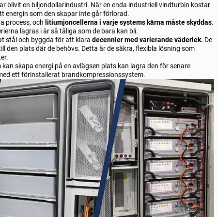
r blivit en biljondollarindustri. När en enda industriell vindturbin kostar
 att energin som den skapar inte går förlorad.
nna process, och
litiumjoncellerna i varje systems kärna måste skyddas
.
ierna lagras i är så tåliga som de bara kan bli.
t stål och byggda för att klara
decennier med varierande väderlek.
De
till den plats där de behövs. Detta är de säkra, flexibla lösning som
er.
om kan skapa energi på en avlägsen plats kan lagra den för senare
med ett förinstallerat brandkompressionssystem.