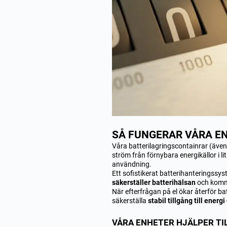
SÅ FUNGERAR VÅRA E
Våra batterilagringscontainrar (äv
ström från förnybara energikällor i li
användning.
Ett sofistikerat batterihanteringssy
säkerställer batterihälsan
och komm
När efterfrågan på el ökar återför batter
säkerställa
stabil tillgång till energ
VÅRA ENHETER HJÄLPER TI