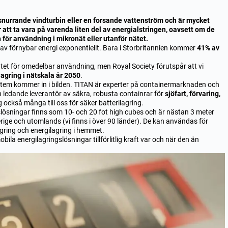
nurrande vindturbin eller en forsande vattenström och är mycket
 att ta vara på varenda liten del av energialstringen, oavsett om de
en för användning i mikronät eller utanför nätet.
av förnybar energi exponentiellt. Bara i Storbritannien kommer
41% av
ätet för omedelbar användning, men Royal Society förutspår att vi
agring i nätskala år 2050
.
ystem kommer in i bilden. TITAN är experter på containermarknaden och
n ledande leverantör av säkra, robusta containrar för
sjöfart, förvaring,
g också många till oss för säker batterilagring.
lösningar finns som 10- och 20 fot high cubes och är nästan 3 meter
ige och utomlands (vi finns i över 90 länder). De kan användas för
agring och energilagring i hemmet.
bila energilagringslösningar tillförlitlig kraft var och när den än