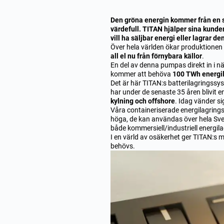
Den gröna energin kommer från en s
värdefull. TITAN hjälper sina kunder
vill ha säljbar energi eller lagrar d
Över hela världen ökar produktionen 
all el nu från förnybara källor
.
En del av denna pumpas direkt in i n
kommer att behöva
100 TWh energil
Det är här TITAN:s batterilagringss
har under de senaste 35 åren blivit e
kylning och offshore
. Idag vänder si
Våra containeriserade energilagrings
höga, de kan användas över hela Sver
både kommersiell/industriell energil
I en värld av osäkerhet ger TITAN:s mo
behövs.