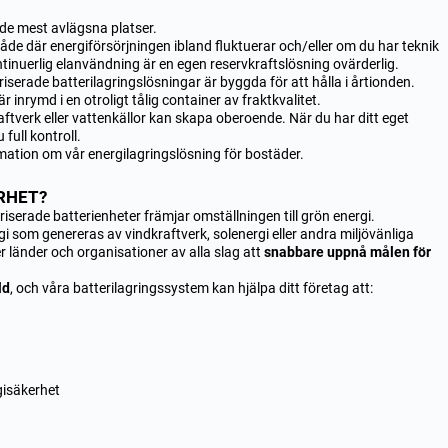
på de mest avlägsna platser.
åde där energiförsörjningen ibland fluktuerar och/eller om du har teknik
ntinuerlig elanvändning är en egen reservkraftslösning ovärderlig.
iserade batterilagringslösningar är byggda för att hålla i årtionden.
 inrymd i en otroligt tålig container av fraktkvalitet.
raftverk eller vattenkällor kan skapa oberoende. När du har ditt eget
full kontroll.
mation om vår energilagringslösning för bostäder.
RHET?
riserade batterienheter främjar omställningen till grön energi.
i som genereras av vindkraftverk, solenergi eller andra miljövänliga
er länder och organisationer av alla slag att
snabbare uppnå målen för
ld
, och våra batterilagringssystem kan hjälpa ditt företag att:
rgisäkerhet