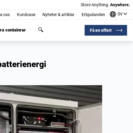
Store Anything.
Anywhere.
SV
a oss
Kundcase
Nyheter & artiklar
Erbjudanden
ra containrar
Få en offert
batterienergi