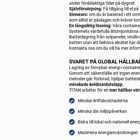
under fördelaktiga tider på dygnet.
Självförsörjning:
Få tillgång till el 
Sinnesro:
om du är baserad i ett omr
som alltid är påslagen och kräver ko
En långsiktig lösning:
Våra container
Systemets värdefulla litiumjonkärna är
Batterilagring från solpaneler, vindk
batteri utan att behöva elnätet har du 
Kontakta oss om du vill ha mer infor
SVARET PÅ GLOBAL HÅLLBA
Lagring av förnybar energi i containe
Genom att säkerställa att ingen energ
metoder går förlorad, hjälper batteri
minskade koldioxidutsläpp
.
TITAN arbetar för en
mer hållbar vär
Minska driftskostnaderna
Minska din miljöpåverkan
Bidra till lokal och nationell ene
Maximera energianvändningen