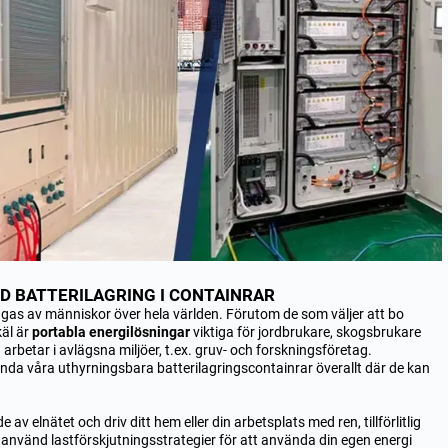
D BATTERILAGRING I CONTAINRAR
rågas av människor över hela världen. Förutom de som väljer att bo
käl är
portabla energilösningar
viktiga för jordbrukare, skogsbrukare
rbetar i avlägsna miljöer, t.ex. gruv- och forskningsföretag.
nda våra uthyrningsbara batterilagringscontainrar överallt där de kan
e av elnätet och driv ditt hem eller din arbetsplats med ren, tillförlitlig
er använd lastförskjutningsstrategier för att använda din egen energi