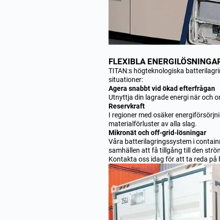
FLEXIBLA ENERGILÖSNINGA
TITAN:s högteknologiska batterilagr
situationer:
Agera snabbt vid ökad efterfrågan
Utnyttja din lagrade energi när och 
Reservkraft
I regioner med osäker energiförsörjni
materialförluster av alla slag.
Mikronät och off-grid-lösningar
Våra batterilagringssystem i containr
samhällen att få tillgång till den str
Kontakta oss idag för att ta reda på h