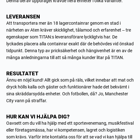
Denna del av uppdraget krävde flera enheter i olika varianter.
LEVERANSEN
Att transportera mer än 18 lagercontainrar genom en stad i
närheten av Aten kräver skicklighet, tålamod och erfarenhet – tre
egenskaper som TITAN:s leveransförare lyckligtvis har. De
lyckades placera alla containrar exakt där de behövdes vid önskad
tidpunkt. Denna typ av pricksäkerhet och hängivenhet är en av de
många anledningarna till att så många kunder litar på TITAN.
RESULTATET
Ännu en nöjd kund! Allt gick som på räls, vilket innebar att mat och
dryck hölls kalla och gäster och funktionärer hade det bekvämt i
sina skräddarsydda enheter. Och fotbollen, då? Jo, Manchester
City vann på straffar.
HUR KAN VI HJÄLPA DIG?
Oavsett om du vill ha hjälp med ett sportevenemang, musikfestival
eller företagsmässa, har vi kompetensen, lagret och logistiken
som krävs. Varför inte kontakta oss för att se vad vi kan hjälpa till