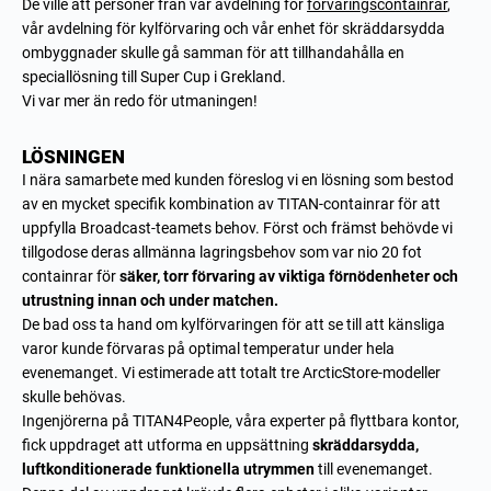
De ville att personer från vår avdelning för
förvaringscontainrar
,
vår avdelning för kylförvaring och vår enhet för skräddarsydda
ombyggnader skulle gå samman för att tillhandahålla en
speciallösning till Super Cup i Grekland.
Vi var mer än redo för utmaningen!
LÖSNINGEN
I nära samarbete med kunden föreslog vi en lösning som bestod
av en mycket specifik kombination av TITAN-containrar för att
uppfylla Broadcast-teamets behov. Först och främst behövde vi
tillgodose deras allmänna lagringsbehov som var nio 20 fot
containrar för
säker, torr förvaring av viktiga förnödenheter och
utrustning innan och under matchen.
De bad oss ta hand om kylförvaringen för att se till att känsliga
varor kunde förvaras på optimal temperatur under hela
evenemanget. Vi estimerade att totalt tre ArcticStore-modeller
skulle behövas.
Ingenjörerna på TITAN4People, våra experter på flyttbara kontor,
fick uppdraget att utforma en uppsättning
skräddarsydda,
luftkonditionerade funktionella utrymmen
till evenemanget.