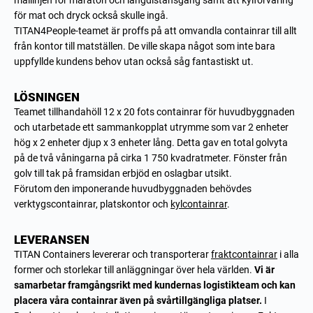
mållinjen för maraton och långdistansgång samt att kylförvaring
för mat och dryck också skulle ingå.
TITAN4People-teamet är proffs på att omvandla containrar till allt
från kontor till matställen. De ville skapa något som inte bara
uppfyllde kundens behov utan också såg fantastiskt ut.
LÖSNINGEN
Teamet tillhandahöll 12 x 20 fots containrar för huvudbyggnaden
och utarbetade ett sammankopplat utrymme som var 2 enheter
hög x 2 enheter djup x 3 enheter lång. Detta gav en total golvyta
på de två våningarna på cirka 1 750 kvadratmeter. Fönster från
golv till tak på framsidan erbjöd en oslagbar utsikt.
Förutom den imponerande huvudbyggnaden behövdes
verktygscontainrar, platskontor och
kylcontainrar
.
LEVERANSEN
TITAN Containers levererar och transporterar
fraktcontainrar
i alla
former och storlekar till anläggningar över hela världen.
Vi är
samarbetar framgångsrikt med kundernas logistikteam och kan
placera våra containrar även på svårtillgängliga platser.
I