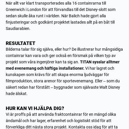
När allt var klart transporterades alla 16 containrarna till
Greenwich i London för att förvandlas till det Disney-slott som
sedan skulle åka runt i världen. När Balich hade gjort alla
finjusteringar och godkänt projektet lastades allt på en båt till
Saudiarabien.
RESULTATET
Bilderna talar för sig själva, eller hur? De illustrerar hur mångsidiga
containrar kan vara och ger också en försmak på vilken typ av
projekt som våra ingenjörer kan ta sig an.
TITAN sysslar alltmer
med evenemang och häftiga installationer.
Vi har lagret och
kunskapen som krävs för att skapa enorma ljudväggar för
filmproduktion, stora arenor för sportevenemang. Eller – som du
säkert redan har förstått – byggnader som självaste Walt Disney
hade älskat.
HUR KAN VI HJÄLPA DIG?
Vi är proffs på att använda fraktcontainrar för en mängd olika
ändamål och har lager, erfarenhet och logistiskt stöd för att
förverkliga ditt nästa stora projekt. Kontakta oss idag för att ta