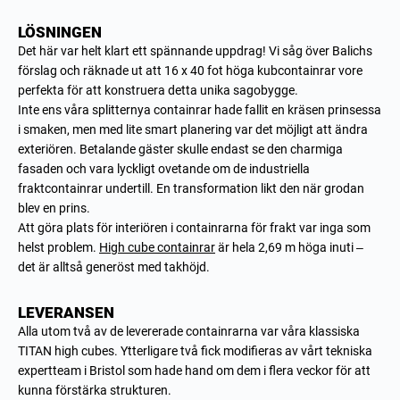
LÖSNINGEN
Det här var helt klart ett spännande uppdrag! Vi såg över Balichs
förslag och räknade ut att 16 x 40 fot höga kubcontainrar vore
perfekta för att konstruera detta unika sagobygge.
Inte ens våra splitternya containrar hade fallit en kräsen prinsessa
i smaken, men med lite smart planering var det möjligt att ändra
exteriören. Betalande gäster skulle endast se den charmiga
fasaden och vara lyckligt ovetande om de industriella
fraktcontainrar undertill. En transformation likt den när grodan
blev en prins.
Att göra plats för interiören i containrarna för frakt var inga som
helst problem.
High cube containrar
är hela 2,69 m höga inuti –
det är alltså generöst med takhöjd.
LEVERANSEN
Alla utom två av de levererade containrarna var våra klassiska
TITAN high cubes. Ytterligare två fick modifieras av vårt tekniska
expertteam i Bristol som hade hand om dem i flera veckor för att
kunna förstärka strukturen.