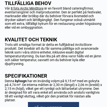
TILLFÄLLIGA BEHOV
Vår
8 fots Arctic MiniStore
är en favorit bland cateringfirmor,
eventarrangörer och matproducenter. Den är perfekt på festivaler,
marknader eller bröllop där du behöver förvara livsmedel och
drycker säkert och lättillgängligt. Den fungerar också utmärkt
som ett extra, tillfälligt kylrum för en restaurang under högsäsong
eller vid en ombyggnation.
KVALITET OCH TEKNIK
Trots sitt smidiga format är detta en fullfjädrad ArcticStore-
produkt. Det innebär att du får samma pålitliga och avancerade
teknik som i våra större enheter, inklusive exakt digital
temperaturstyrning. Du kan lita på att dina varor hålls vid en jämn
och säker temperatur, oavsett om du behöver kyla eller
djupfrysning.
SPECIFIKATIONER
Denna
kylvagn
har en invändig volym på 9,15 m³ med en golvyta
på 4,74 m². De interna måtten är 2,30 m (längd) x 2,06 m (bredd) x
2,15 m (höjd), vilket ger ett rymligt och lättarbetat utrymme. Den
är designad för att vara enkel att använda och ansluts vanligtvis
till ett vanligt eluttag, vilket gör den praktisk för nästan alla
platser.