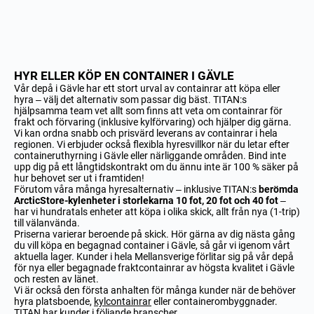
HYR ELLER KÖP EN CONTAINER I GÄVLE
Vår depå i Gävle har ett stort urval av containrar att köpa eller
hyra – välj det alternativ som passar dig bäst. TITAN:s
hjälpsamma team vet allt som finns att veta om containrar för
frakt och förvaring (inklusive kylförvaring) och hjälper dig gärna.
Vi kan ordna snabb och prisvärd leverans av containrar i hela
regionen. Vi erbjuder också flexibla hyresvillkor när du letar efter
containeruthyrning i Gävle eller närliggande områden. Bind inte
upp dig på ett långtidskontrakt om du ännu inte är 100 % säker på
hur behovet ser ut i framtiden!
Förutom våra många hyresalternativ – inklusive TITAN:s
berömda
ArcticStore-kylenheter i storlekarna 10 fot, 20 fot och 40 fot
–
har vi hundratals enheter att köpa i olika skick, allt från nya (1-trip)
till välanvända.
Priserna varierar beroende på skick. Hör gärna av dig nästa gång
du vill köpa en begagnad container i Gävle, så går vi igenom vårt
aktuella lager. Kunder i hela Mellansverige förlitar sig på vår depå
för nya eller begagnade fraktcontainrar av högsta kvalitet i Gävle
och resten av länet.
Vi är också den första anhalten för många kunder när de behöver
hyra platsboende,
kylcontainrar
eller containerombyggnader.
TITAN har kunder i följande branscher.